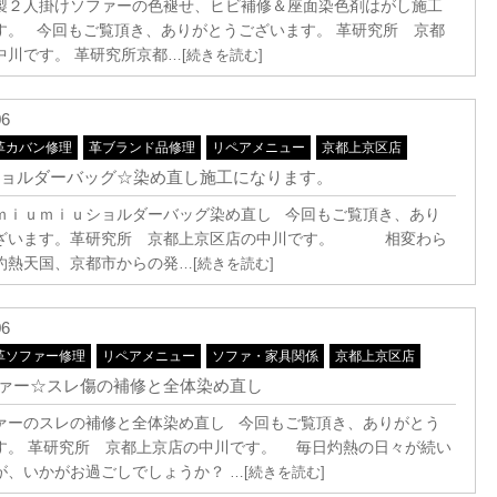
製２人掛けソファーの色褪せ、ヒビ補修＆座面染色剤はがし施工
す。 今回もご覧頂き、ありがとうございます。 革研究所 京都
中川です。 革研究所京都
…[続きを読む]
06
革カバン修理
革ブランド品修理
リペアメニュー
京都上京区店
iuショルダーバッグ☆染め直し施工になります。
ｍｉｕショルダーバッグ染め直し 今回もご覧頂き、あり
ざいます。革研究所 京都上京区店の中川です。 相変わら
灼熱天国、京都市からの発
…[続きを読む]
06
革ソファー修理
リペアメニュー
ソファ・家具関係
京都上京区店
ァー☆スレ傷の補修と全体染め直し
ァーのスレの補修と全体染め直し 今回もご覧頂き、ありがとう
す。 革研究所 京都上京店の中川です。 毎日灼熱の日々が続い
が、いかがお過ごしでしょうか？
…[続きを読む]