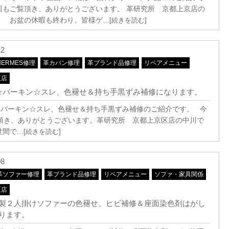
回もご覧頂き、ありがとうございます。 革研究所 京都上京店の
。 お盆の休暇も終わり、皆様ゲ
…[続きを読む]
12
HERMES修理
革カバン修理
革ブランド品修理
リペアメニュー
区店
ès☆バーキン☆スレ、色褪せ＆持ち手黒ずみ補修になります。
ès☆バーキン☆スレ、色褪せ＆持ち手黒ずみ補修のご紹介です。 今
頂き、ありがとうございます。革研究所 京都上京区店の中川で
世間で
…[続きを読む]
08
革ソファー修理
革ブランド品修理
リペアメニュー
ソファ・家具関係
区店
製２人掛けソファーの色褪せ、ヒビ補修＆座面染色剤はがし
ります。