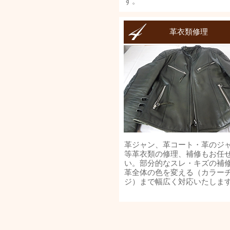
す。
革衣類修理
革ジャン、革コート・革のジ
等革衣類の修理、補修もお任
い。部分的なスレ・キズの補
革全体の色を変える（カラー
ジ）まで幅広く対応いたしま