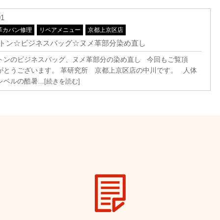
01
革カバン修理
リペアメニュー
京都上京区店
トン☆ビジネスバッグ☆ヌメ革部分染め直し
トンのビジネスバッグ、ヌメ革部分の染め直し 今回もご覧頂
がとうございます。 革研究所 京都上京区店の中川です。 人体
レベルの酷暑
…[続きを読む]