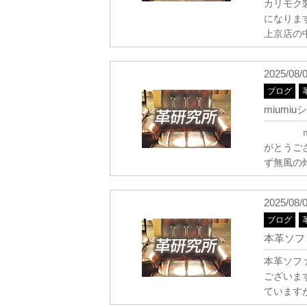
カリモク
になりま
上京店の
2025/08/
ブログ
mium
ｍｉｕ
がとうご
ず無風の
2025/08/
ブログ
本革ソフ
本革ソフ
ございま
ています