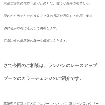
京都市西部の化野（あだしの）は、古より風葬の地でした。
境内から出土した約８０００体の石塔や石仏を１か所に集め、
参拝者が灯明に点火して供養します。
京都の夏の最終版の厳かな儀式になります。
さて今回のご相談は、ランバンのレースアップ
ブーツのカラーチェンジのご紹介です。
革研究所京都上京区店ではブーツやバッグ、革ジャン等のクリー