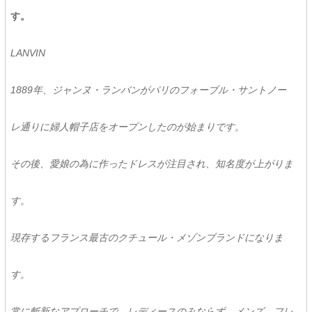
す。
LANVIN
1889年、ジャンヌ・ランバンがパリのフォーブル・サントノー
レ通りに婦人帽子店をオープンしたのが始まりです。
その後、愛娘の為に作ったドレスが注目され、知名度が上がりま
す。
現存するフランス最古のクチュール・メゾンブランドになりま
す。
常に斬新なアプローチで、レディースのみならず、メンズ、フレ