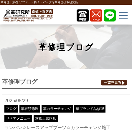
革修理｜京都 ソファー・椅子・バッグ等革修理は革研究所
革修理ブログ
革修理ブログ
2025/08/29
ブログ
革衣類修理
革カラーチェンジ
革ブランド品修理
リペアメニュー
京都上京区店
ランバン☆レースアップブーツ☆カラーチェンジ施工