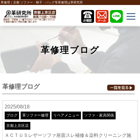
革修理｜京都 ソファー・椅子・バッグ等革修理は革研究所
革修理ブログ
革修理ブログ
2025/08/18
ブログ
革ソファー修理
リペアメニュー
ソファ・家具関係
京都上京区店
ＡＣＴＵＳレザーソファ座面スレ補修＆染料クリーニング施