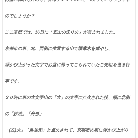
のでしょうか？
ここ京都では、16日に「五山の送り火」が営まれました。
京都市の東、北、西側に位置する山で護摩木を燃やし、
浮かび上がった文字でお盆に帰ってこられていたご先祖を送る行
事です。
２０時に東の大文字山の「大」の文字に点火された後、順に北側
の「妙法」「舟形」
「(左)大」「鳥居形」と点火されて、京都市の夜に浮かび上がり