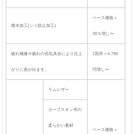
ベース価格＋
撥水加工(シミ防止加工)
30％増し〜
破れ補修※破れの劣化具合により仕上
1箇所＋4,790
がりに差が出ます。
円増し〜
ラムレザー
カーフスキン等の
柔らかい素材
ベース価格＋