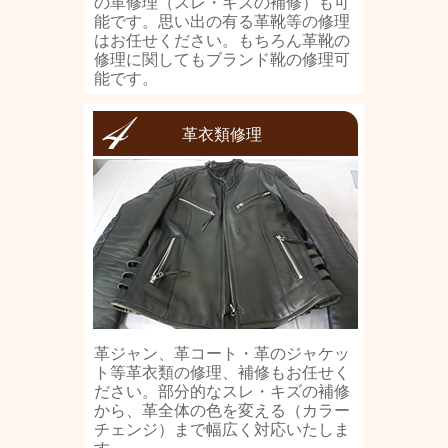
の革修理（スレ・キズの補修）も可
能です。思い出の有る革靴等の修理
はお任せください。もちろん革靴の
修理に関してもブランド靴の修理可
能です。
革衣類修理
革ジャン、革コート・革のジャケッ
ト等革衣類の修理、補修もお任せく
ださい。部分的なスレ・キズの補修
から、革全体の色を変える（カラー
チェンジ）まで幅広く対応いたしま