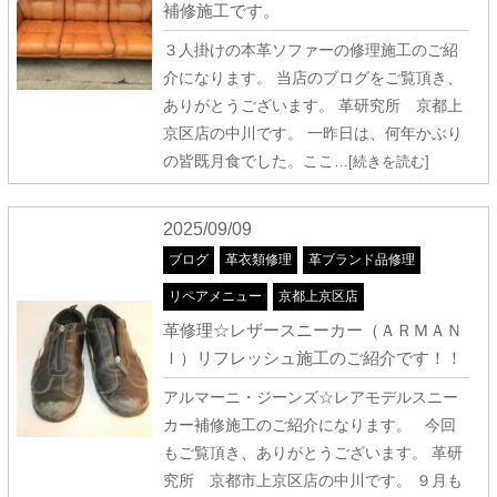
補修施工です。
３人掛けの本革ソファーの修理施工のご紹
介になります。 当店のブログをご覧頂き、
ありがとうございます。 革研究所 京都上
京区店の中川です。 一昨日は、何年かぶり
の皆既月食でした。ここ
…[続きを読む]
2025/09/09
ブログ
革衣類修理
革ブランド品修理
リペアメニュー
京都上京区店
革修理☆レザースニーカー（ＡＲＭＡＮ
Ｉ）リフレッシュ施工のご紹介です！！
アルマーニ・ジーンズ☆レアモデルスニー
カー補修施工のご紹介になります。 今回
もご覧頂き、ありがとうございます。 革研
究所 京都市上京区店の中川です。 ９月も