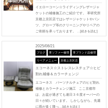
イエローコーン☆ライディングレザージャ
ケットの補修施工のご紹介です。 革研究所
京都上京区店ではレザージャケットやパン
ツ、グローブ等のクリーニングやリペアの
ご依頼を承っております。
…[続きを読む]
2025/08/21
ブログ
革ソファー修理
革ブランド品修理
リペアメニュー
京都上京区店
エコーネス☆ストレスレスチェア☆ヒビ
割れ補修＆カラーチェンジ
エコーネス パーソナルチェアのヒビ割れ
補修とカラーチェンジ施工 ここ京都市
は、お盆が過ぎても連日３６度オーバーの
日々が続いています。 しかしながら、先週
に雨が多く降っ
…[続きを読む]