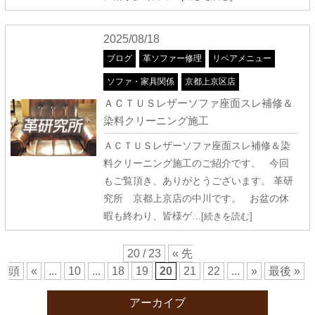
2025/08/18
ブログ
革ソファー修理
リペアメニュー
ソファ・家具関係
京都上京区店
ＡＣＴＵＳレザーソファ座面スレ補修＆
染料クリーニング施工
ＡＣＴＵＳレザーソファ座面スレ補修＆染
料クリーニング施工のご紹介です。 今回
もご覧頂き、ありがとうございます。 革研
究所 京都上京店の中川です。 お盆の休
暇も終わり、皆様ゲ
…[続きを読む]
20 / 23
« 先
頭
«
...
10
...
18
19
20
21
22
...
»
最後 »
アーカイブ