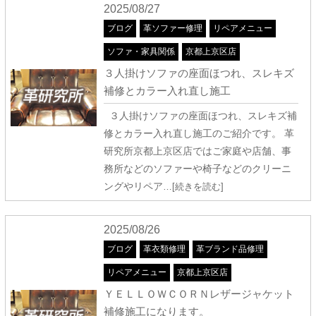
2025/08/27
ブログ
革ソファー修理
リペアメニュー
ソファ・家具関係
京都上京区店
３人掛けソファの座面ほつれ、スレキズ
補修とカラー入れ直し施工
３人掛けソファの座面ほつれ、スレキズ補
修とカラー入れ直し施工のご紹介です。 革
研究所京都上京区店ではご家庭や店舗、事
務所などのソファーや椅子などのクリーニ
ングやリペア
…[続きを読む]
2025/08/26
ブログ
革衣類修理
革ブランド品修理
リペアメニュー
京都上京区店
ＹＥＬＬＯＷＣＯＲＮレザージャケット
補修施工になります。