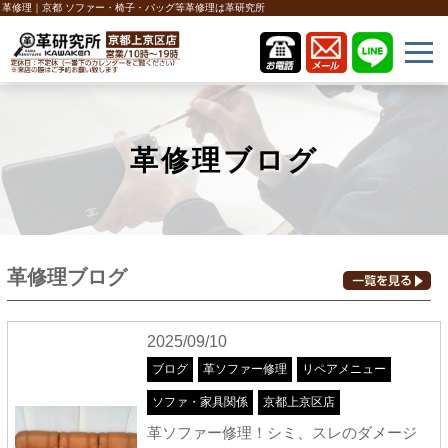
革修理｜京都 ソファー・椅子・バッグ等革修理は革研究所
革修理ブログ
革修理ブログ
2025/09/10
ブログ
革ソファー修理
リペアメニュー
ソファ・家具関係
京都上京区店
革ソファー修理！シミ、スレのダメージ