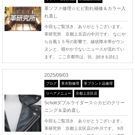
革ソファ修理☆ヒビ割れ補修＆カラー入
れ直し
今回もご覧頂き、ありがとうございます。
革研究所 京都上京店の中川です。 なにや
ら台風１５号の影響で、線状降水帯がウン
ヌンと、穏やかでないニュースが流れてい
ます。 ここ京都市は、比
…[続きを読む]
2025/09/03
ブログ
革衣類修理
革ブランド品修理
リペアメニュー
京都上京区店
Schottダブルライダース☆カビのクリー
ニング＆染め直し
今回もご覧頂き、ありがとうございます。
革研究所 京都上京区店の中川です。 9月