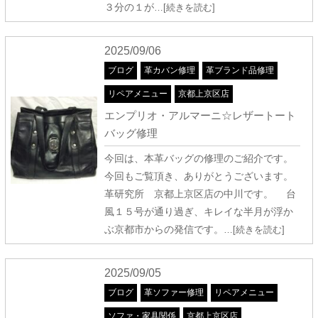
３分の１が
…[続きを読む]
2025/09/06
ブログ
革カバン修理
革ブランド品修理
リペアメニュー
京都上京区店
エンプリオ・アルマーニ☆レザートート
バッグ修理
今回は、本革バッグの修理のご紹介です。
今回もご覧頂き、ありがとうございます。
革研究所 京都上京区店の中川です。 台
風１５号が通り過ぎ、キレイな半月が浮か
ぶ京都市からの発信です。
…[続きを読む]
2025/09/05
ブログ
革ソファー修理
リペアメニュー
ソファ・家具関係
京都上京区店