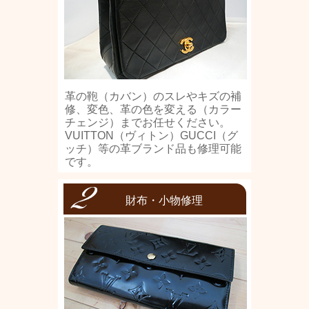
革の鞄（カバン）のスレやキズの補
修、変色、革の色を変える（カラー
チェンジ）までお任せください。
VUITTON（ヴィトン）GUCCI（グ
ッチ）等の革ブランド品も修理可能
です。
財布・小物修理