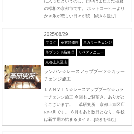
に入ったというのに、日中はまだまだ盛夏
の様相の京都市です。 ホットコーヒーより
かき氷が恋しい日々が続
…[続きを読む]
2025/08/29
ブログ
革衣類修理
革カラーチェンジ
革ブランド品修理
リペアメニュー
京都上京区店
ランバン☆レースアップブーツ☆カラー
チェンジ施工
ＬＡＮＶＩＮ☆レースアップブーツ☆カラ
ーチェンジ施工 今回もご覧頂き、ありがと
うございます。 革研究所 京都上京区店
の中川です。 ８月もあと数日となり、学校
は新学期の始まるタイミ
…[続きを読む]