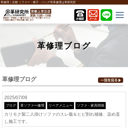
革修理｜京都 ソファー・椅子・バッグ等革修理は革研究所
革修理ブログ
革修理ブログ
2025/07/09
ブログ
革ソファー修理
リペアメニュー
ソファ・家具関係
カリモク製二人掛けソファのスレ傷＆ヒビ割れ補修、染め直
し施工です。