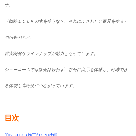
す。
「樹齢１００年の木を使うなら、それにふさわしい家具を作る」
の信条のもと、
質実剛健なラインナップが魅力となっています。
ショールームでは販売は行わず、存分に商品を体感し、吟味でき
る体制も高評価につながっています。
目次
①BEFORE(施工前）の状態