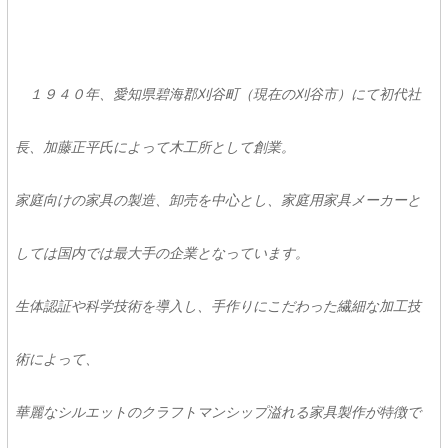
１９４０年、愛知県碧海郡刈谷町（現在の刈谷市）にて初代社
長、加藤正平氏によって木工所として創業。
家庭向けの家具の製造、卸売を中心とし、家庭用家具メーカーと
しては国内では最大手の企業となっています。
生体認証や科学技術を導入し、手作りにこだわった繊細な加工技
術によって、
華麗なシルエットのクラフトマンシップ溢れる家具製作が特徴で