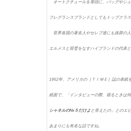
オートクチュールを筆頭に、バッグやシュ
フレグランスブランドとしてもトップクラス
世界各国の著名人やセレブ達にも抜群の人
エルメスと双璧をなすハイブランドの代表と
1952年、アメリカの［ＴＩＭＥ］誌の表
紙面で、「インタビューの際、寝るときは何
シャネルの№５だけよ
と答えたの」とのエ
あまりにも有名な話ですね。