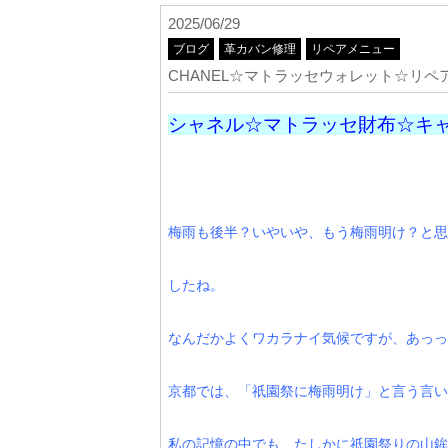
2025/06/29
ブログ
革カバン修理
リペアメニュー
CHANEL☆マトラッセウォレット☆リペ
シャネル☆マトラッセ財布☆キ
梅雨も後半？いやいや、もう梅雨明け？と思
したね。
なんだかよくワカラナイ気候ですが、あっっ
京都では、「祇園祭に梅雨明け」と言う言い
私の記憶の中でも、たしかに祇園祭りの山鉾