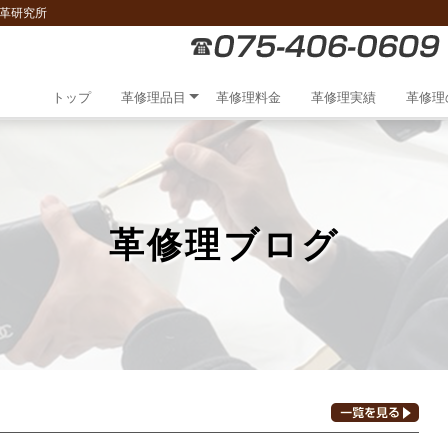
は革研究所
トップ
革修理品目
革修理料金
革修理実績
革修理
革修理ブログ