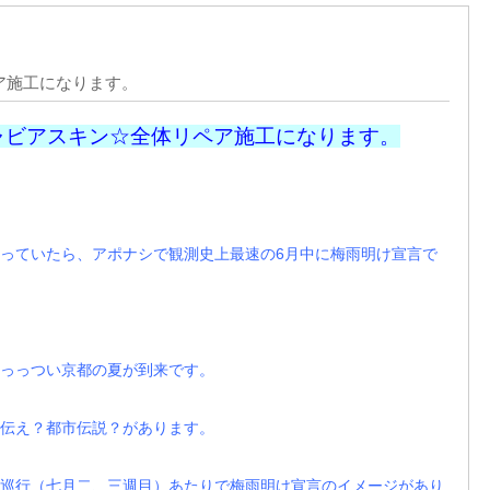
ア施工になります。
ャビアスキン☆全体リペア施工になります。
っていたら、アポナシで観測史上最速の6月中に梅雨明け宣言で
っっつい京都の夏が到来です。
伝え？都市伝説？があります。
巡行（七月二、三週目）あたりで梅雨明け宣言のイメージがあり