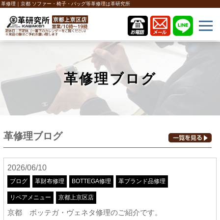
革修理｜京都 ソファー・椅子・バッグ等革修理は革研究所
革修理ブログ
革修理ブログ
2026/06/10
ブログ
革財布修理
BOTTEGA修理
革ブランド品修理
リペアメニュー
京都上京区店
京都 ボッテガ・ヴェネタ修理のご紹介です。