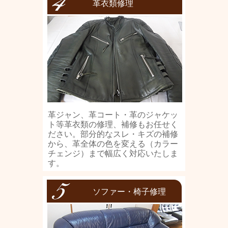
革衣類修理
革ジャン、革コート・革のジャケッ
ト等革衣類の修理、補修もお任せく
ださい。部分的なスレ・キズの補修
から、革全体の色を変える（カラー
チェンジ）まで幅広く対応いたしま
す。
ソファー・椅子修理