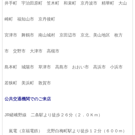
井手町 宇治田原町 笠木町 和束町 京丹波市 精華町 大山
崎町 福知山市 京丹後町
宮津市 舞鶴市 南山城村 京田辺市 京北、美山地区 枚方
市 交野市 大津市 高槻市
島本町 城陽市 草津市 高島市 おおい市 高浜市 小浜市
若狭町 美浜町 敦賀市
公共交通機関でのご来店
JR嵯峨野線 二条駅より徒歩２６分（２．０Ｋｍ）
嵐電（京福電鉄） 北野白梅町駅より徒歩１２分（６００ｍ）