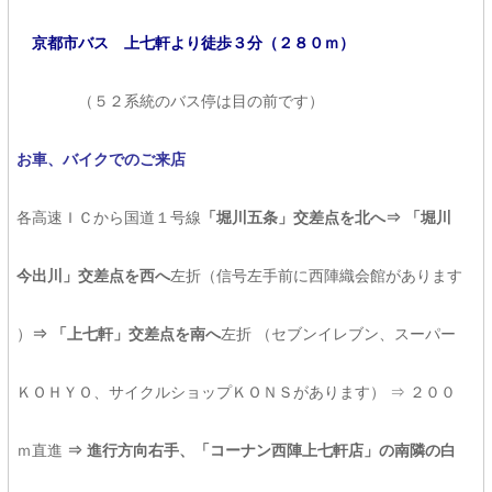
京都市バス 上七軒より徒歩３分（２８０ｍ）
（５２系統のバス停は目の前です）
お車、バイクでのご来店
各高速ＩＣから国道１号線
「堀川五条」交差点を北へ⇒ 「堀川
今出川」交差点を西へ
左折（信号左手前に西陣織会館があります
）
⇒ 「上七軒」交差点を南へ
左折 （セブンイレブン、スーパー
ＫＯＨＹＯ、サイクルショップＫＯＮＳがあります） ⇒ ２００
ｍ直進
⇒ 進行方向右手、「コーナン西陣上七軒店」の南隣の白