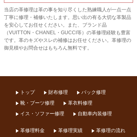
当店の革修理は革の事を知り尽くした熟練職人が一点一点
丁寧に修理・補修いたします。思い出の有る大切な革製品
を安心してお任せください。また、ブランド品
（VUITTON・CHANEL・GUCCI等）の革修理経験も豊富
です。革のキズやスレの補修はお任せください。革修理の
御見積やお問合せはもちろん無料です。
トップ
財布修理
バック修理
靴・ブーツ修理
革衣料修理
イス・ソファー修理
自動車内装修理
革修理料金
革修理実績
革修理の流れ