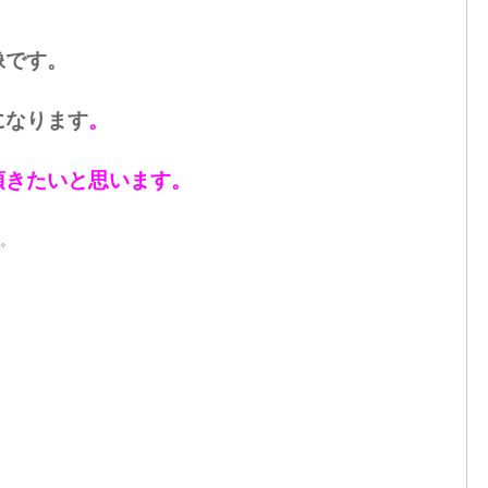
！
像です。
になります
。
頂きたいと思います。
。