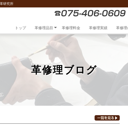
は革研究所
トップ
革修理品目
革修理料金
革修理実績
革修理
革修理ブログ