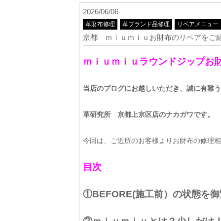
2026/06/06
革財布修理
革ブランド品修理
リペアメニュー
京都 ｍｉｕｍｉｕお財布のリペアをご
ｍｉｕｍｉｕラウンドジップお
当店のブログにお越しいただき、誠に有難う
革研究所 京都上京区店のナカガワです。
今回は、ご近所のお客様よりお財布の修理相
目次
①BEFORE(施工前）の状態を