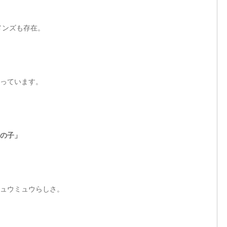
メンズも存在。
っています。
女の子」
ミュウミュウらしさ。