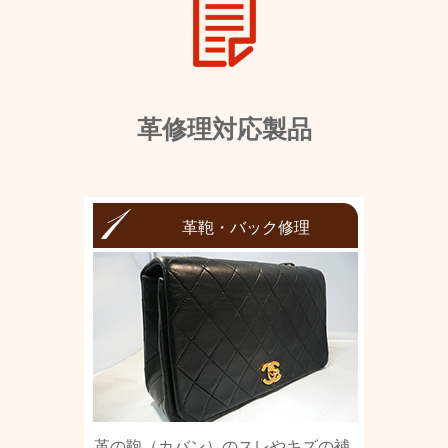
革修理対応製品
革鞄・バック修理
革の鞄（カバン）のスレやキズの補