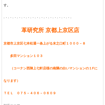
す。
-・-・-・-・-・-・-・-・-・-・-・-・-・-・-・-
革研究所 京都上京区店
京都市上京区七本松通一条上がる末之口町１０００－８
多田マンション１０３
（コーナン西陣上七軒店様の南隣の白いマンションの１Fに
なります）
ＴＥＬ ０７５－４０６－０６０９