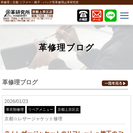
革修理｜京都 ソファー・椅子・バッグ等革修理は革研究所
革修理ブログ
革修理ブログ
2026/01/23
革衣類修理
リペアメニュー
京都上京区店
京都☆レザージャケット修理