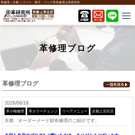
革修理｜京都 ソファー・椅子・バッグ等革修理は革研究所
革修理ブログ
革修理ブログ
2026/06/18
革小物修理
革カラーチェンジ
リペアメニュー
京都上京区店
京都 オーダーメード財布修理のご紹介です。