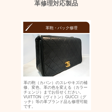
革修理対応製品
革鞄・バック修理
革の鞄（カバン）のスレやキズの補
修、変色、革の色を変える（カラー
チェンジ）までお任せください。
VUITTON（ヴィトン）GUCCI（グ
ッチ）等の革ブランド品も修理可能
です。