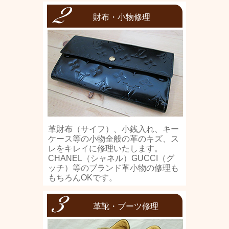
財布・小物修理
革財布（サイフ）、小銭入れ、キー
ケース等の小物全般の革のキズ、ス
レをキレイに修理いたします。
CHANEL（シャネル）GUCCI（グ
ッチ）等のブランド革小物の修理も
もちろんOKです。
革靴・ブーツ修理